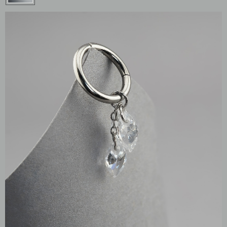
Накрутки 1.2 мм
Для груди
Накрутки 1.6 мм
Микробананы
Кольца / Циркуляры
Для крыла
Кликеры
Индастриалы
Подвески / Цепочки
Микродермалы
Лабреты
Шарики / шипики
Безрезьбовые украшения
Инструменты
Бананы в пупок
Штанги
НАВИГАЦИЯ
КОНТАКТЫ
Покупателям
улица Карла Маркса,
102А, Красноярск
Команда
Акции
Контакты
Мастерам