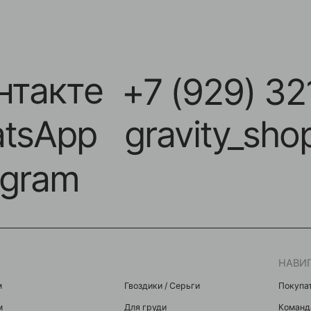
акте
+7 (929) 321-11
App
gravity_shop_kr
ram
НАВИГАЦИЯ
Гвоздики / Серьги
Покупателям
Для груди
Команда
Микробананы
Акции
Для крыла
Контакты
Индастриалы
Мастерам
Фейки
я
Микродермалы