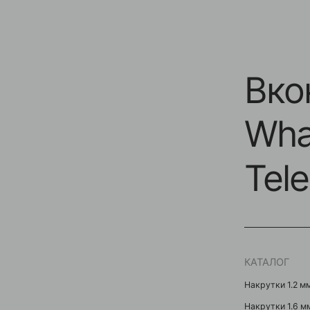
Вконт
Whats
Teleg
КАТАЛОГ
Накрутки 1.2 мм
Накрутки 1.6 мм
Кольца / Циркуляры
Кликеры
Подвески / Цепочки
Лабреты
Безрезьбовые украшени