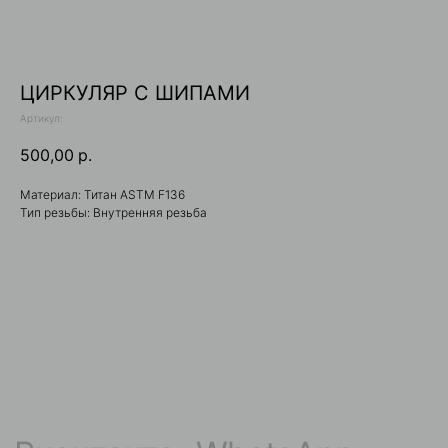
ЦИРКУЛЯР С ШИПАМИ
Артикул:
500,00
р.
Вконтакте
WhatsApp
Материал: Титан ASTM F136
Тип резьбы: Внутренняя резьба
Telegram
+7 (929) 321-11-92
gravity_shop_krsk@gmail.com
КАТАЛОГ
Накрутки 1.2 мм
Гвоздики / Серьги
Накрутки 1.6 мм
Для груди