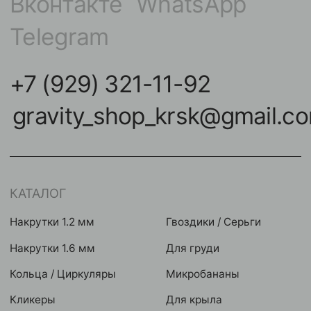
Кольца / Циркуляры
Микробананы
Кликеры
Для крыла
Подвески / Цепочки
Индастриалы
Лабреты
Фейки
Безрезьбовые украшения
Микродермалы
Бананы в пупок
Шарики / шипики
Штанги
Инструменты
НАВИГАЦИЯ
КОНТАКТЫ
Покупателям
улица Карла Маркса,
102А, Красноярск
Команда
Акции
Контакты
Мастерам
Условия оплат
Реквизиты