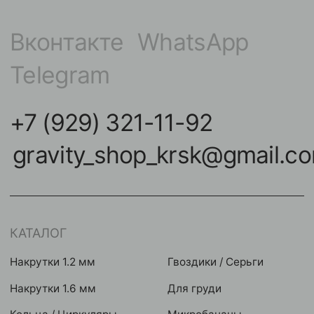
Накрутки 1.2 мм
Гвоздики / Серьги
Накрутки 1.6 мм
Для груди
Кольца / Циркуляры
Микробананы
Кликеры
Для крыла
Подвески / Цепочки
Индастриалы
Лабреты
Фейки
Безрезьбовые украшения
Микродермалы
Бананы в пупок
Шарики / шипики
Штанги
Инструменты
НАВИГАЦИЯ
КОНТАКТЫ
Покупателям
улица Карла Маркса,
102А, Красноярск
Команда
Акции
Контакты
Мастерам