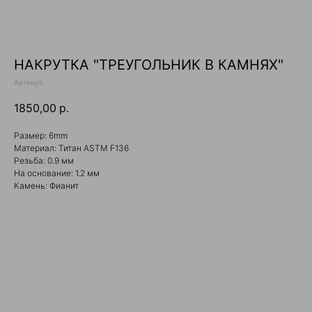
НАКРУТКА "ТРЕУГОЛЬНИК В КАМНЯХ"
Артикул:
1850,00
р.
Размер: 6mm
Материал: Титан ASTM F136
Вконтакте
WhatsApp
Резьба: 0.9 мм
На основание: 1.2 мм
Telegram
Камень: Фианит
+7 (929) 321-11-92
gravity_shop_krsk@gmail.com
КАТАЛОГ