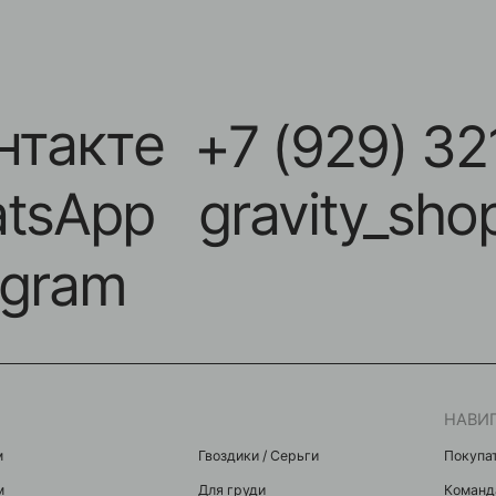
акте
+7 (929) 321-11
App
gravity_shop_kr
ram
НАВИГАЦИЯ
Гвоздики / Серьги
Покупателям
Для груди
Команда
Микробананы
Акции
Для крыла
Контакты
Индастриалы
Мастерам
Фейки
я
Микродермалы