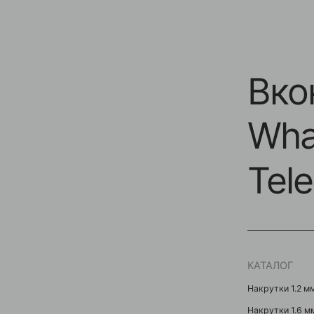
Вконт
Whats
Teleg
КАТАЛОГ
Накрутки 1.2 мм
Накрутки 1.6 мм
Кольца / Циркуляры
Кликеры
Подвески / Цепочки
Лабреты
Безрезьбовые украшени