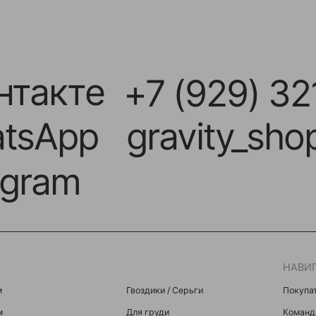
акте
+7 (929) 321-11
App
gravity_shop_kr
ram
НАВИГАЦИЯ
Гвоздики / Серьги
Покупателям
Для груди
Команда
Микробананы
Акции
Для крыла
Контакты
Индастриалы
Мастерам
Фейки
я
Микродермалы