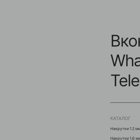
Вконт
Whats
Teleg
КАТАЛОГ
Накрутки 1.2 мм
Накрутки 1.6 мм
Кольца / Циркуляры
Кликеры
Подвески / Цепочки
Лабреты
Безрезьбовые украшени