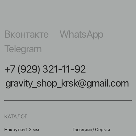
КАТАЛОГ
Накрутки 1.2 мм
Гвоздики / Серьги
Накрутки 1.6 мм
Для груди
Кольца / Циркуляры
Микробананы
Кликеры
Для крыла
Подвески / Цепочки
Индастриалы
Лабреты
Фейки
Безрезьбовые украшения
Микродермалы
Бананы в пупок
Шарики / шипики
Штанги
Инструменты
НАВИГАЦИЯ
КОНТАКТЫ
Покупателям
улица Карла Маркса,
102А, Красноярск
Команда
Акции
Контакты
Мастерам