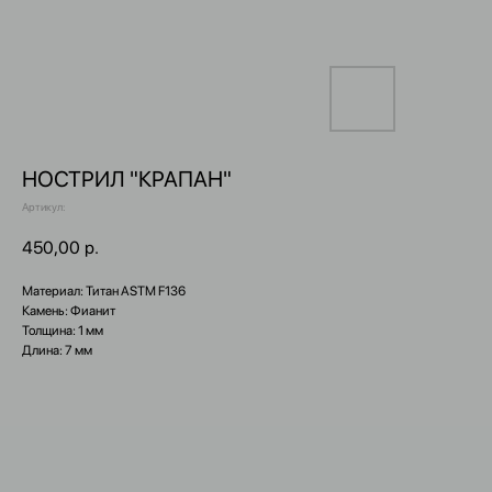
НОСТРИЛ "КРАПАН"
Артикул:
450,00
р.
Вконтакте
WhatsApp
Материал: Титан ASTM F136
Камень: Фианит
Telegram
Толщина: 1 мм
Длина: 7 мм
+7 (929) 321-11-92
gravity_shop_krsk@gmail.com