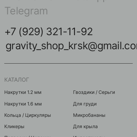
Кольца / Циркуляры
Микробананы
Кликеры
Для крыла
Подвески / Цепочки
Индастриалы
Лабреты
Фейки
Безрезьбовые украшения
Микродермалы
Бананы в пупок
Шарики / шипики
Штанги
Инструменты
НАВИГАЦИЯ
КОНТАКТЫ
Покупателям
улица Карла Маркса,
102А, Красноярск
Команда
Акции
Контакты
Мастерам
Условия оплат
Реквизиты