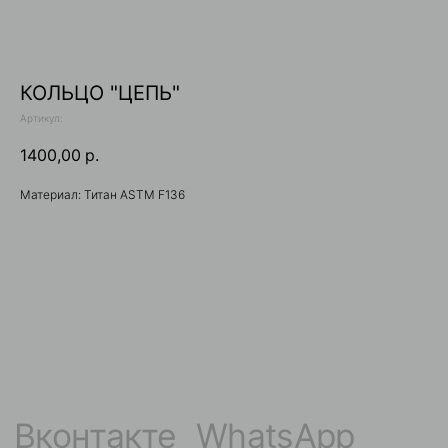
КОЛЬЦО "ЦЕПЬ"
Артикул:
1400,00
р.
Вконтакте
WhatsApp
Материал: Титан ASTM F136
Telegram
+7 (929) 321-11-92
gravity_shop_krsk@gmail.com
КАТАЛОГ
Накрутки 1.2 мм
Гвоздики / Серьги
Накрутки 1.6 мм
Для груди