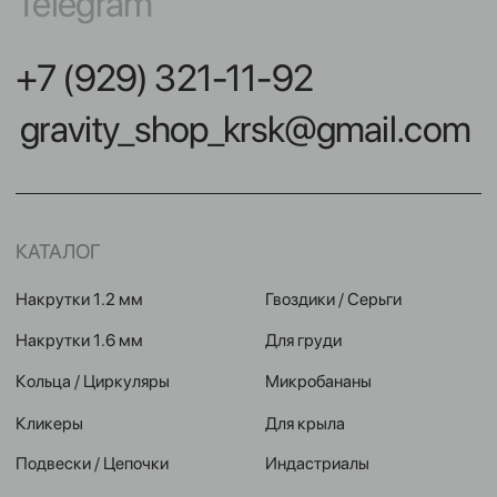
Кликеры
Для крыла
Подвески / Цепочки
Индастриалы
Лабреты
Фейки
Безрезьбовые украшения
Микродермалы
Бананы в пупок
Шарики / шипики
Штанги
Инструменты
НАВИГАЦИЯ
КОНТАКТЫ
Покупателям
улица Карла Маркса,
102А, Красноярск
Команда
Акции
Контакты
Мастерам
Условия оплат
Реквизиты
Публичная оферта