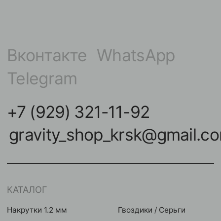
КАТАЛОГ
Накрутки 1.2 мм
Гвоздики / Серьги
Накрутки 1.6 мм
Для груди
Кольца / Циркуляры
Микробананы
Кликеры
Для крыла
Подвески / Цепочки
Индастриалы
Лабреты
Фейки
Безрезьбовые украшения
Микродермалы
Бананы в пупок
Шарики / шипики
Штанги
Инструменты
НАВИГАЦИЯ
КОНТАКТЫ
Покупателям
улица Карла Маркса,
102А, Красноярск
Команда
Акции
Контакты
Мастерам