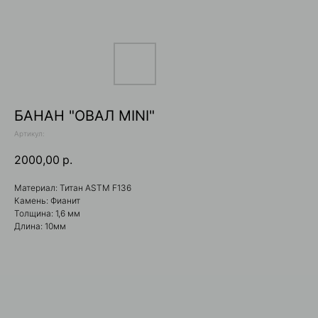
БАНАН "ОВАЛ MINI"
Артикул:
2000,00
р.
Вконтакте
WhatsApp
Материал: Титан ASTM F136
Камень: Фианит
Telegram
Толщина: 1,6 мм
Длина: 10мм
+7 (929) 321-11-92
gravity_shop_krsk@gmail.com