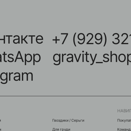
акте
+7 (929) 321-11
App
gravity_shop_kr
ram
НАВИГАЦИЯ
Гвоздики / Серьги
Покупателям
Для груди
Команда
Микробананы
Акции
Для крыла
Контакты
Индастриалы
Мастерам
Фейки
я
Микродермалы