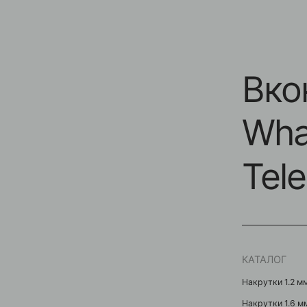
Вконт
Whats
Teleg
КАТАЛОГ
Накрутки 1.2 мм
Накрутки 1.6 мм
Кольца / Циркуляры
Кликеры
Подвески / Цепочки
Лабреты
Безрезьбовые украшени