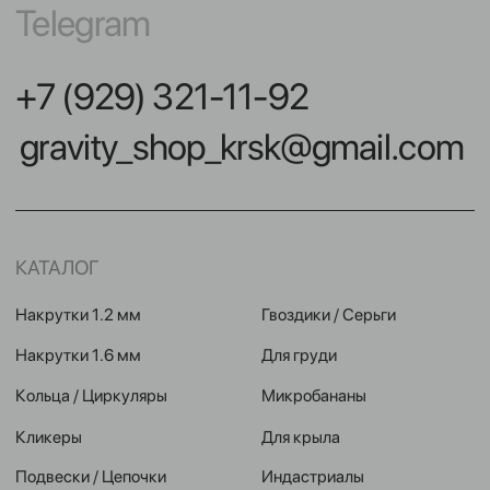
Кольца / Циркуляры
Микробананы
Кликеры
Для крыла
Подвески / Цепочки
Индастриалы
Лабреты
Фейки
Безрезьбовые украшения
Микродермалы
Бананы в пупок
Шарики / шипики
Штанги
Инструменты
НАВИГАЦИЯ
КОНТАКТЫ
Покупателям
улица Карла Маркса,
102А, Красноярск
Команда
Акции
Контакты
Мастерам
Условия оплат
Реквизиты