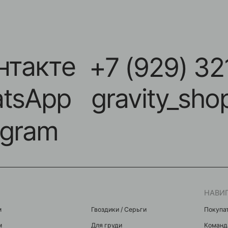
акте
+7 (929) 321-11
App
gravity_shop_kr
ram
НАВИГАЦИЯ
Гвоздики / Серьги
Покупателям
Для груди
Команда
Микробананы
Акции
Для крыла
Контакты
Индастриалы
Мастерам
Фейки
я
Микродермалы