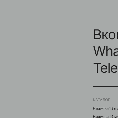
Вконт
Whats
Teleg
КАТАЛОГ
Накрутки 1.2 мм
Накрутки 1.6 мм
Кольца / Циркуляры
Кликеры
Подвески / Цепочки
Лабреты
Безрезьбовые украшени