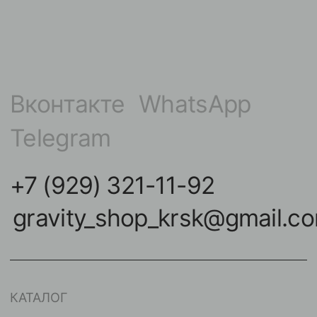
Бананы в пупок
Шарики / шипики
Штанги
Инструменты
НАВИГАЦИЯ
КОНТАКТЫ
Покупателям
улица Карла Маркса,
102А, Красноярск
Команда
Акции
Контакты
Мастерам
Условия оплат
Реквизиты
Публичная оферта
2024 © GRAVITY. Все права защищены