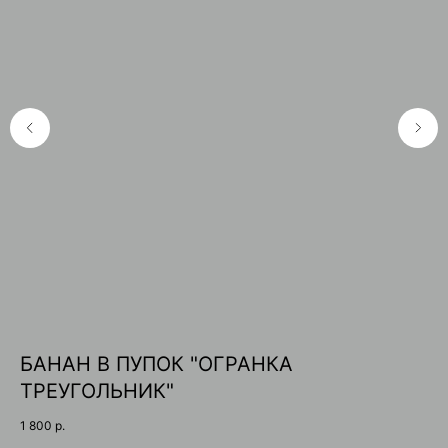
БАНАН В ПУПОК "ОГРАНКА
Н
ТРЕУГОЛЬНИК"
34
Вконтакте
WhatsApp
1 800
р.
Цв