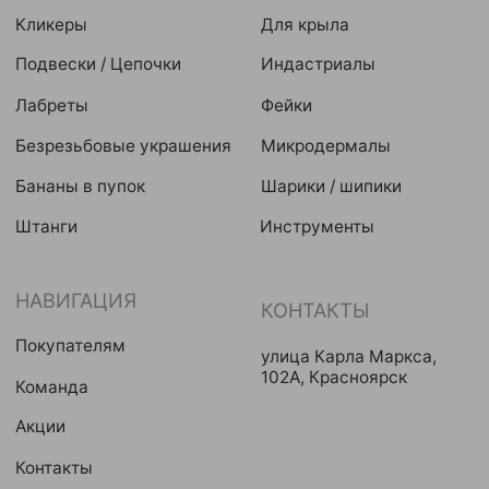
Eroshyn