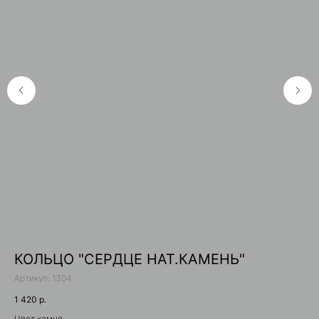
КОЛЬЦО "СЕРДЦЕ НАТ.КАМЕНЬ"
К
Артикул:
1304
95
1 420
р.
То
Цвет камня