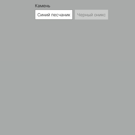
Камень
Синий песчаник
Черный оникс
-92
sk@gmail.com