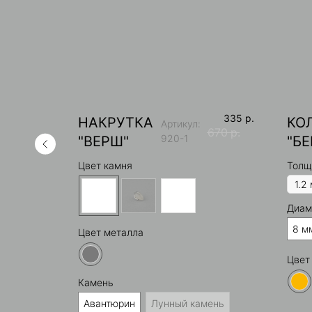
1 800
р.
335
р.
НАКРУТКА
КО
Артикул:
670
р.
920-1
"ВЕРШ"
"Б
Цвет камня
Толщ
Диам
8 м
Цвет металла
Цвет
Камень
Авантюрин
Лунный камень