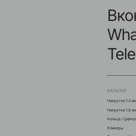
КАТАЛОГ
Накрутки 1.2 мм
Накрутки 1.6 мм
Кольца / Циркуляры
Кликеры
Подвески / Цепочки
Лабреты
Безрезьбовые украшени
Бананы в пупок
Штанги
Условия оплат
Реквизиты
2024 © GRAVITY. Все права защищены