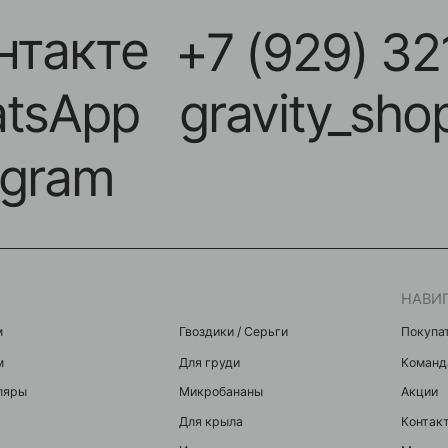
НАВИГАЦИЯ
Гвоздики / Серьги
Покупателям
Для груди
Команда
Микробананы
Акции
Для крыла
Контакты
Индастриалы
Мастерам
Фейки
я
Микродермалы
Шарики / шипики
Инструменты
Публичная оферта
Политика конфиденциальности