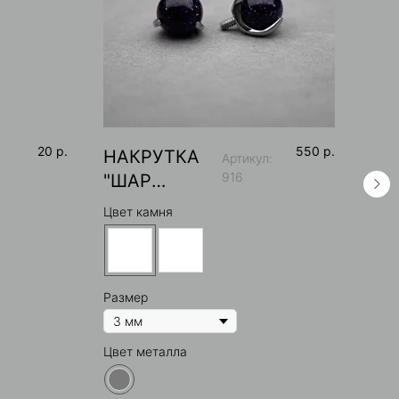
20
р.
550
р.
НАКРУТКА
ТО
Артикул:
916
"ШАР
БЕ
НАТ.КАМЕНЬ
"Р
Цвет камня
Цвет
"
Размер
Цвет металла