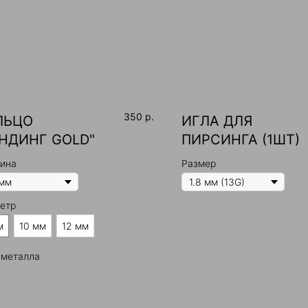
350
р.
ЛЬЦО
ИГЛА ДЛЯ
ЕНДИНГ GOLD"
ПИРСИНГА (1ШТ)
ина
Размер
етр
м
10 мм
12 мм
 металла