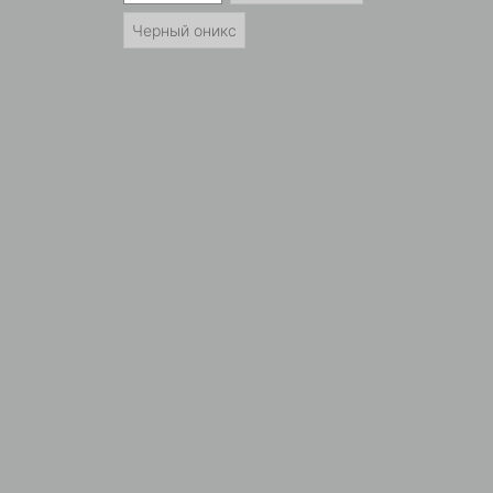
Черный оникс
Вконт
Whats
Teleg